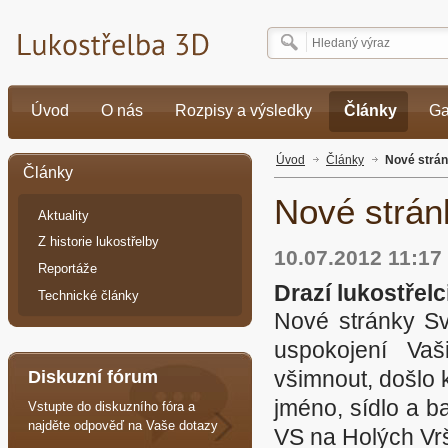
Úvod
O nás
Rozpisy a výsledky
Články
Ga
Úvod
Články
Nové strá
Články
Nové strán
Aktuality
Z historie lukostřelby
10.07.2012 11:17
Reportáže
Drazí lukostřelc
Technické články
Nové stránky Sv
uspokojení Vaš
všimnout, došlo
Diskuzní fórum
jméno, sídlo a 
Vstupte do diskuzního fóra a
najděte odpověď na Vaše dotazy
VS na Holých Vrš