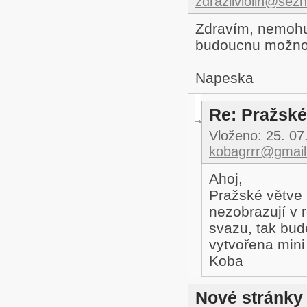
zdrazilviolin@sez
Zdravím, nemohu 
budoucnu možnost
Napeska
Re: Pražské
Vloženo:
25. 07
kobagrrr@gmai
Ahoj,
Pražské větve 
nezobrazují v 
svazu, tak bud
vytvořena mini
Koba
Nové stránky