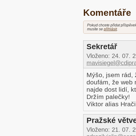
Komentáře
Pokud chcete přidat příspěve
musíte se
přihlásit
.
Sekretář
Vloženo:
24. 07. 
mavisiegel@cdipr
Mýšo, jsem rád, 
doufám, že web 
najde dost lidí, k
Držím palečky!
Viktor alias Hrač
Pražské větv
Vloženo:
21. 07. 