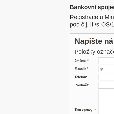
Bankovní spoje
Registrace u Min
pod č.j. II./s-OS
Napište n
Položky ozna
Jméno:
*
E-mail:
*
Telefon:
Předmět:
Text zprávy:
*