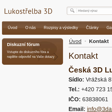
Úvod
O nás
Rozpisy a výsledky
Články
Ga
Úvod
Kontakt
Diskuzní fórum
Vstupte do diskuzního fóra a
Kontakt
najděte odpověď na Vaše dotazy
Česká 3D Lu
Sídlo:
Vrážská 8
Tel.:
+420 723 1
IČO:
63838061
Email:
info@3da