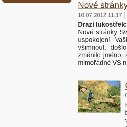
Nové stránk
|
10.07.2012 11:17
Drazí lukostřelc
Nové stránky Sva
uspokojení Vaš
všimnout, doš
změnilo jméno, 
mimořádné VS na