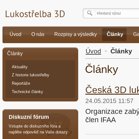
Úvod
O nás
Rozpisy a výsledky
Články
Ga
Úvod
Články
Články
Články
Aktuality
Z historie lukostřelby
Reportáže
Česká 3D luk
Technické články
24.05.2015 11:57
Organizace zabý
Diskuzní fórum
člen IFAA
Vstupte do diskuzního fóra a
najděte odpověď na Vaše dotazy