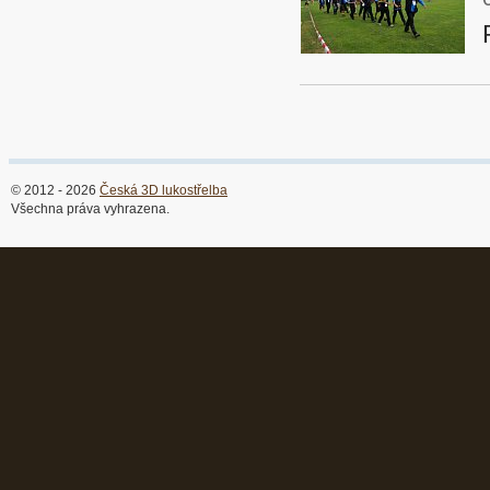
© 2012 - 2026
Česká 3D lukostřelba
Všechna práva vyhrazena.