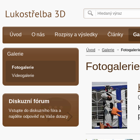
Úvod
O nás
Rozpisy a výsledky
Články
Ga
Úvod
Galerie
Fotogaleri
Galerie
Fotogalerie
Fotogalerie
Videogalerie
Diskuzní fórum
Vstupte do diskuzního fóra a
najděte odpověď na Vaše dotazy