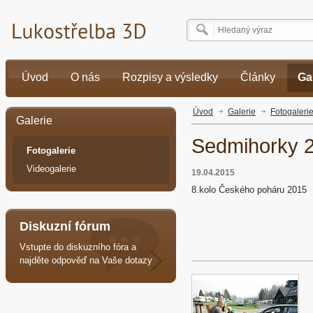
Úvod
O nás
Rozpisy a výsledky
Články
Ga
Úvod
Galerie
Fotogaleri
Galerie
Sedmihorky 
Fotogalerie
Videogalerie
19.04.2015
8.kolo Českého poháru 2015
Diskuzní fórum
Vstupte do diskuzního fóra a
najděte odpověď na Vaše dotazy