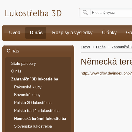
Úvod
O nás
Rozpisy a výsledky
Články
Ga
Úvod
O nás
Zahraniční 3
O nás
Německá teré
Stálé parcoury
O nás
http://www.dfbv.de/index.p
Zahraniční 3D lukostřelba
Rakouské kluby
Bavorské kluby
Polská 3D lukostřelba
Polská tradiční lukostřelba
Německá terénní lukostřelba
Slovenská lukostřelba