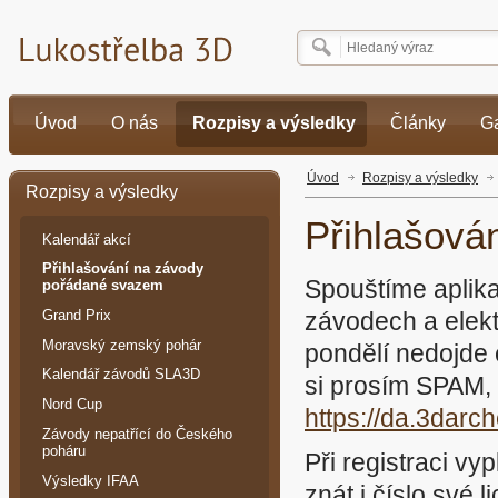
Úvod
O nás
Rozpisy a výsledky
Články
Ga
Úvod
Rozpisy a výsledky
Rozpisy a výsledky
Přihlašová
Kalendář akcí
Přihlašování na závody
Spouštíme aplika
pořádané svazem
Grand Prix
závodech a elek
Moravský zemský pohár
pondělí nedojde e
Kalendář závodů SLA3D
si prosím SPAM, 
Nord Cup
https://da.3darch
Závody nepatřící do Českého
poháru
Při registraci v
Výsledky IFAA
znát i číslo své 