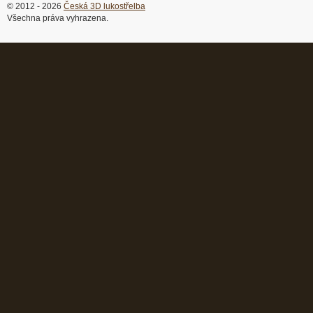
© 2012 - 2026
Česká 3D lukostřelba
Všechna práva vyhrazena.