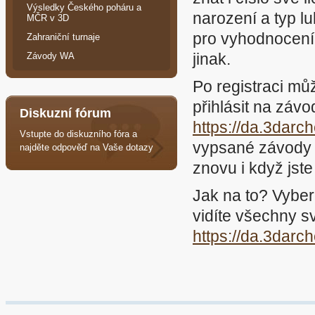
Výsledky Českého poháru a
narození a typ l
MČR v 3D
pro vyhodnocení
Zahraniční turnaje
jinak.
Závody WA
Po registraci mů
přihlásit na záv
Diskuzní fórum
https://da.3darch
Vstupte do diskuzního fóra a
vypsané závody (
najděte odpověď na Vaše dotazy
znovu i když jste
Jak na to? Vyber
vidíte všechny s
https://da.3darch