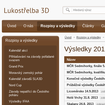
Úvod
O nás
Rozpisy a výsledky
Články
Ga
Úvod
Rozpisy a výsledky
Rozpisy a výsledky
Výsledky 20
Kalendář akcí
Přihlašování na závody pořádané
Název
svazem
MČR Sedmihorky, finále 5.
Grand Prix
MČR Sedmihorky, kvalifika
Moravský zemský pohár
Konečné výsledky Českéh
Kalendář závodů SLA3D
Průběžné výsledky České
Nord Cup
Licoměrsko 14.9.2013
Závody nepatřící do Českého
zob
poháru
Holé Vrchy 31.8. 2013
zob
Výsledky IFAA
Skalany 24.8. 2013
zobrazi