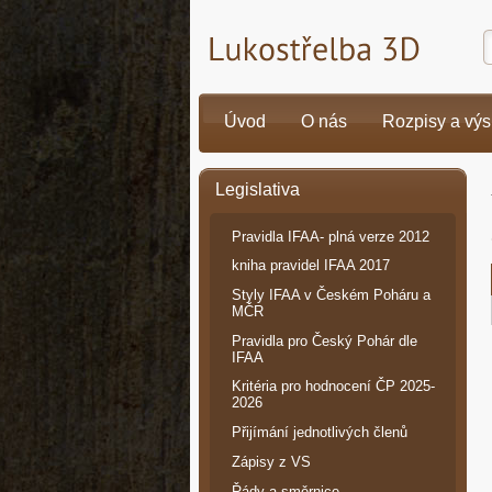
Úvod
O nás
Rozpisy a výs
Legislativa
Pravidla IFAA- plná verze 2012
kniha pravidel IFAA 2017
Styly IFAA v Českém Poháru a
MČR
Pravidla pro Český Pohár dle
IFAA
Kritéria pro hodnocení ČP 2025-
2026
Přijímání jednotlivých členů
Zápisy z VS
Řády a směrnice