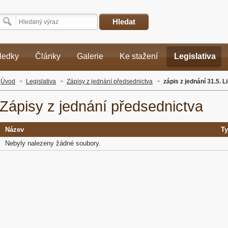
Hledat
ledky
Články
Galerie
Ke stažení
Legislativa
Úvod
Legislativa
Zápisy z jednání předsednictva
zápis z jednání 31.5. 
Zápisy z jednání předsednictva
Název
T
Nebyly nalezeny žádné soubory.