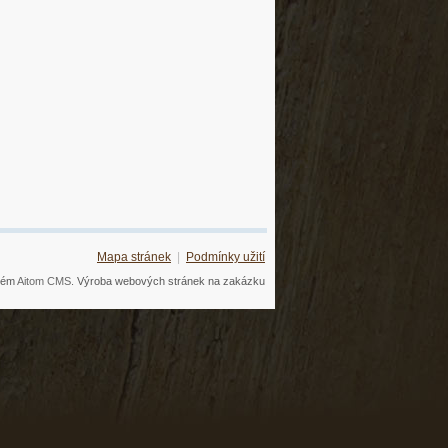
Mapa stránek
|
Podmínky užití
tém
Aitom CMS.
Výroba webových stránek na zakázku