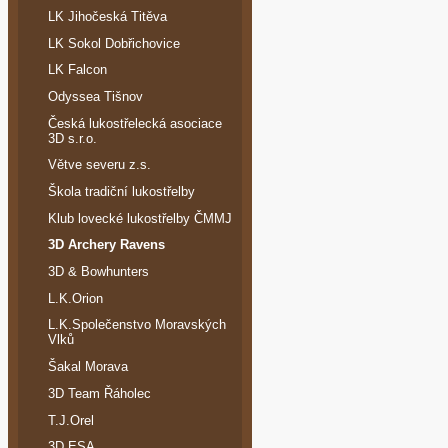
LK Jihočeská Titěva
LK Sokol Dobřichovice
LK Falcon
Odyssea Tišnov
Česká lukostřelecká asociace
3D s.r.o.
Větve severu z.s.
Škola tradiční lukostřelby
Klub lovecké lukostřelby ČMMJ
3D Archery Ravens
3D & Bowhunters
L.K.Orion
L.K.Společenstvo Moravských
Vlků
Šakal Morava
3D Team Řáholec
T.J.Orel
3D ESA