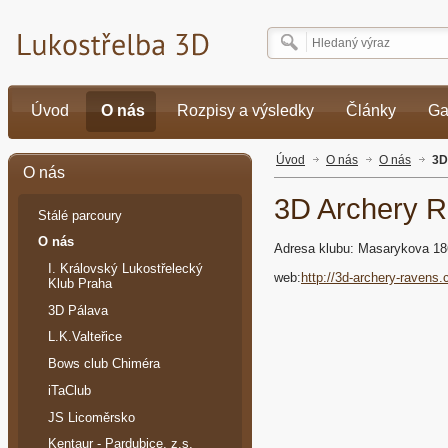
Úvod
O nás
Rozpisy a výsledky
Články
Ga
Úvod
O nás
O nás
3D
O nás
3D Archery 
Stálé parcoury
O nás
Adresa klubu: Masarykova 18
I. Královský Lukostřelecký
web:
http://3d-archery-ravens.
Klub Praha
3D Pálava
L.K.Valteřice
Bows club Chiméra
iTaClub
JS Licoměrsko
Kentaur - Pardubice, z.s.