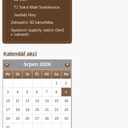
TJ Sokol Malé Svatoňovice
Jestřebí Hory
Zahraniční 3D lukostřelba
Sportovní úspěchy našich členů
v zahraničí
Kalendář akcí
Srpen 2026
Po
Út
St
Čt
Pá
So
Ne
1
2
3
4
5
6
7
8
9
10
11
12
13
14
15
16
17
18
19
20
21
22
23
24
25
26
27
28
29
30
31