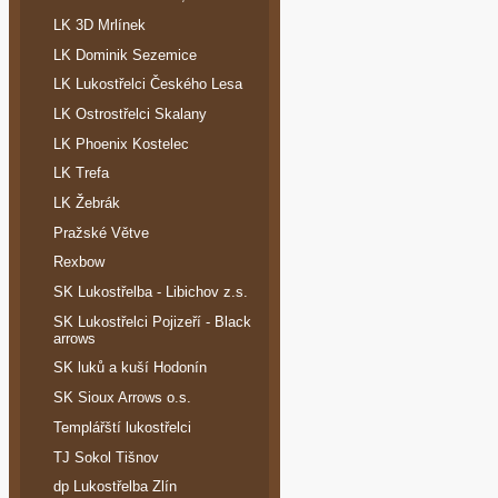
LK 3D Mrlínek
LK Dominik Sezemice
LK Lukostřelci Českého Lesa
LK Ostrostřelci Skalany
LK Phoenix Kostelec
LK Trefa
LK Žebrák
Pražské Větve
Rexbow
SK Lukostřelba - Libichov z.s.
SK Lukostřelci Pojizeří - Black
arrows
SK luků a kuší Hodonín
SK Sioux Arrows o.s.
Templářští lukostřelci
TJ Sokol Tišnov
dp Lukostřelba Zlín