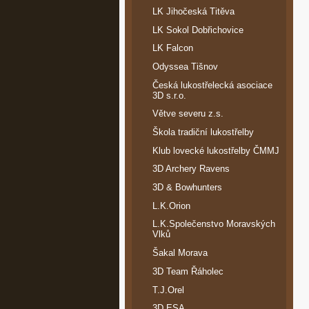
LK Jihočeská Titěva
LK Sokol Dobřichovice
LK Falcon
Odyssea Tišnov
Česká lukostřelecká asociace
3D s.r.o.
Větve severu z.s.
Škola tradiční lukostřelby
Klub lovecké lukostřelby ČMMJ
3D Archery Ravens
3D & Bowhunters
L.K.Orion
L.K.Společenstvo Moravských
Vlků
Šakal Morava
3D Team Řáholec
T.J.Orel
3D ESA