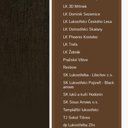
LK 3D Mrlínek
LK Dominik Sezemice
LK Lukostřelci Českého Lesa
LK Ostrostřelci Skalany
LK Phoenix Kostelec
LK Trefa
LK Žebrák
Pražské Větve
Rexbow
SK Lukostřelba - Libichov z.s.
SK Lukostřelci Pojizeří - Black
arrows
SK luků a kuší Hodonín
SK Sioux Arrows o.s.
Templářští lukostřelci
TJ Sokol Tišnov
dp Lukostřelba Zlín