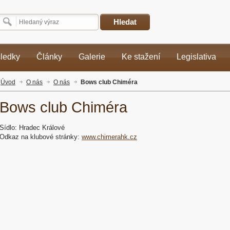
Hledat
sledky
Články
Galerie
Ke stažení
Legislativa
Úvod
O nás
O nás
Bows club Chiméra
Bows club Chiméra
Sídlo: Hradec Králové
Odkaz na klubové stránky:
www.chimerahk.cz