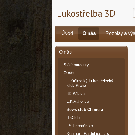
Úvod
O nás
Rozpisy a vý
O nás
Stálé parcoury
O nás
I. Královský Lukostřelecký
Klub Praha
3D Pálava
L.K.Valteřice
Bows club Chiméra
iTaClub
JS Licoměrsko
Kentaur - Pardubice, z.s.