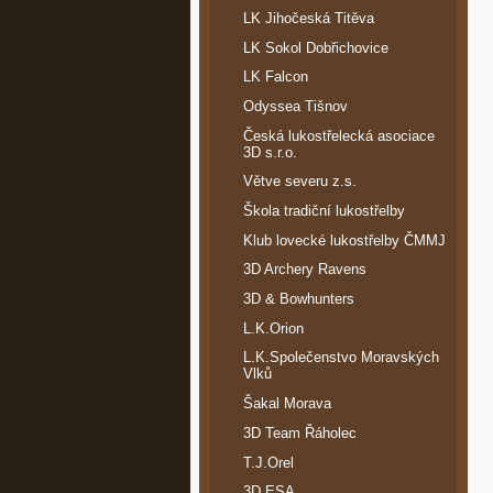
LK Jihočeská Titěva
LK Sokol Dobřichovice
LK Falcon
Odyssea Tišnov
Česká lukostřelecká asociace
3D s.r.o.
Větve severu z.s.
Škola tradiční lukostřelby
Klub lovecké lukostřelby ČMMJ
3D Archery Ravens
3D & Bowhunters
L.K.Orion
L.K.Společenstvo Moravských
Vlků
Šakal Morava
3D Team Řáholec
T.J.Orel
3D ESA