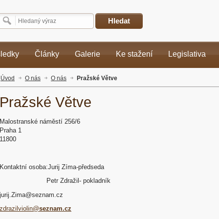
Hledat
sledky
Články
Galerie
Ke stažení
Legislativa
Úvod
O nás
O nás
Pražské Větve
Pražské Větve
Malostranské náměstí 256/6
Praha 1
11800
Kontaktní osoba:Jurij Zíma-předseda
Petr Zdražil- pokladník
jurij.Zima@seznam.cz
zdrazilviolin@
seznam.cz