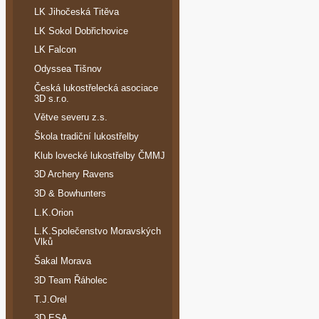
LK Jihočeská Titěva
LK Sokol Dobřichovice
LK Falcon
Odyssea Tišnov
Česká lukostřelecká asociace
3D s.r.o.
Větve severu z.s.
Škola tradiční lukostřelby
Klub lovecké lukostřelby ČMMJ
3D Archery Ravens
3D & Bowhunters
L.K.Orion
L.K.Společenstvo Moravských
Vlků
Šakal Morava
3D Team Řáholec
T.J.Orel
3D ESA