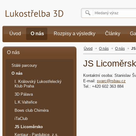
Úvod
O nás
Rozpisy a výsledky
Články
Ga
Úvod
O nás
O nás
JS
O nás
JS Licoměrs
Stálé parcoury
O nás
Kontaktní osoba: Stanislav Š
E-mail:
svarc@rsbau.cz
I. Královský Lukostřelecký
Klub Praha
Tel.: +420 602 363 884
3D Pálava
L.K.Valteřice
Bows club Chiméra
iTaClub
JS Licoměrsko
Kentaur - Pardubice, z.s.