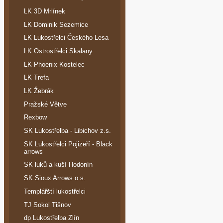
LK 3D Mrlínek
LK Dominik Sezemice
LK Lukostřelci Českého Lesa
LK Ostrostřelci Skalany
LK Phoenix Kostelec
LK Trefa
LK Žebrák
Pražské Větve
Rexbow
SK Lukostřelba - Libichov z.s.
SK Lukostřelci Pojizeří - Black
arrows
SK luků a kuší Hodonín
SK Sioux Arrows o.s.
Templářští lukostřelci
TJ Sokol Tišnov
dp Lukostřelba Zlín