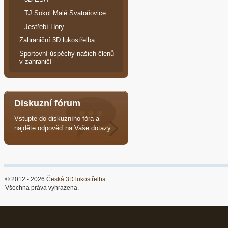
TJ Sokol Malé Svatoňovice
Jestřebí Hory
Zahraniční 3D lukostřelba
Sportovní úspěchy našich členů
v zahraničí
Diskuzní fórum
Vstupte do diskuzního fóra a
najděte odpověď na Vaše dotazy
© 2012 - 2026
Česká 3D lukostřelba
Všechna práva vyhrazena.